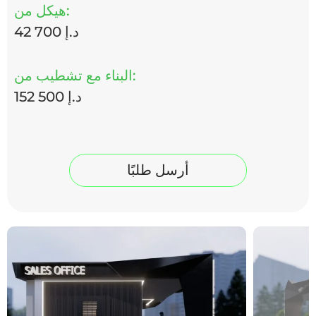
هيكل من:
42 700 د.إ
البناء مع تشطيب من:
152 500 د.إ
أرسل طلبًا