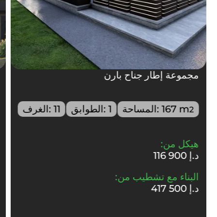
مجموعة إطار جناح بارن
m
167
المساحة:
1
الطوابق:
11
الغرف:
2
هيكل من:
116 900 د.إ
البناء مع تشطيب من:
417 500 د.إ